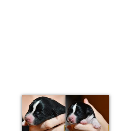
Tag 7 – 890g
Tag 8 – 1040g
Tag 9 – 1130g
Tag 10 – 1265g
Tag 14 – 1490g
Tag 16 – 1641g
Tag 21 – 2150g
WO 5 – 3300g
WO 6 – 3700g