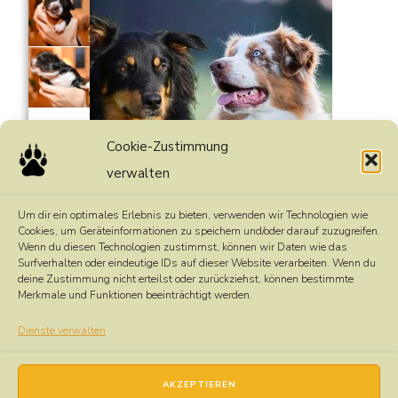
Cookie-Zustimmung
und das sind meine Eltern
verwalten
Um dir ein optimales Erlebnis zu bieten, verwenden wir Technologien wie
Cookies, um Geräteinformationen zu speichern und/oder darauf zuzugreifen.
Luna & Boomer
Wenn du diesen Technologien zustimmst, können wir Daten wie das
Surfverhalten oder eindeutige IDs auf dieser Website verarbeiten. Wenn du
deine Zustimmung nicht erteilst oder zurückziehst, können bestimmte
Merkmale und Funktionen beeinträchtigt werden.
Dienste verwalten
Mit viel
Euer Kuglstatter Team
0676 90 680 43
hof (at)
kuglstatter.at
AKZEPTIEREN