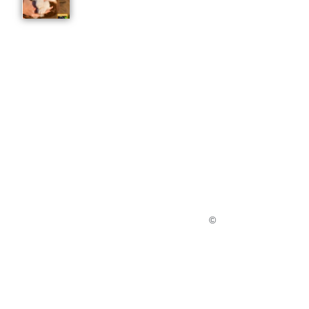
HÜNDIN,
black tri
CARA MIA heißt „meine Liebe“
oder auch „mein Schatz“, aber ich
mag meine anderen Geschwister
auch … wuff
CARA MIA ist eine
KUGLSTATTER AUSSIE
©
G
eburtsgewicht 445g