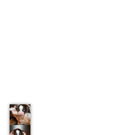
Tag 7 – 760g
Tag 8 – 860g
Tag 9 – 940g
Tag 10 – 1090g
Tag 14 – 1300g
Tag 18 – 1695g
Tag 21 – 1930g
WO 5 – 3100g
WO 6 – 3600g