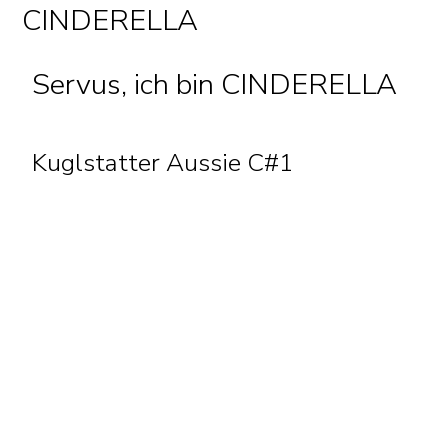
CINDERELLA
Servus, ich bin CINDERELLA
Kuglstatter Aussie C#1
Geburtstag 14.11.2025
01 Uhr 33 Minuten
HÜNDIN,
black tri
Cinderella, einfach ein Traum, eine