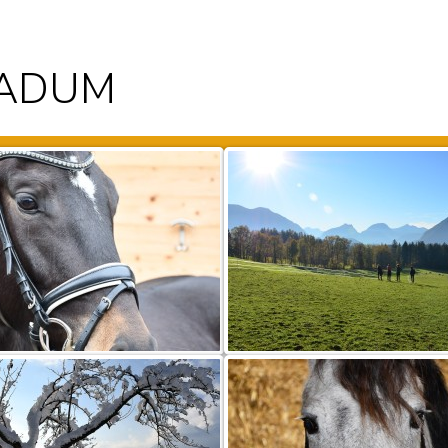
024
ADUM